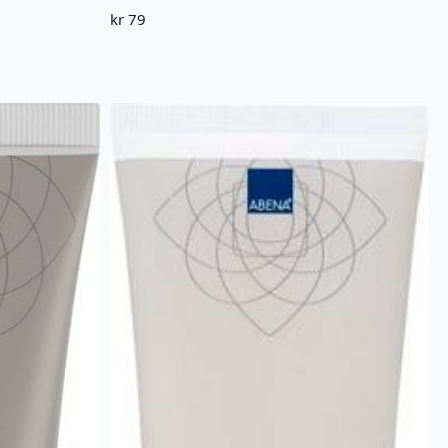
kr
79