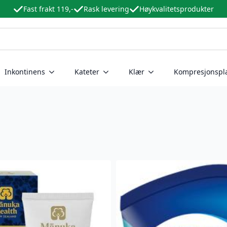
Fast frakt 119,-
Rask levering
Høykvalitetsprodukter
Inkontinens
Kateter
Klær
Kompresjonspl