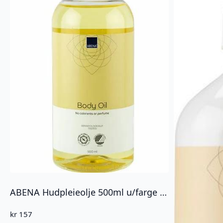
ABENA Hudpleieolje 500ml u/farge og parfyme
kr
157