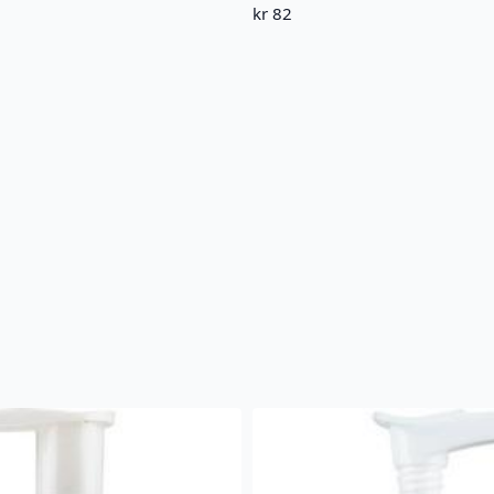
kr
82