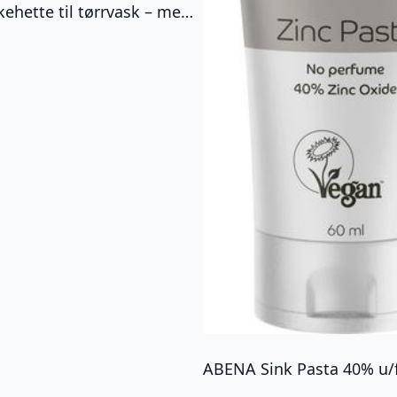
ABENA Vaskehette til tørrvask – med balsam u/farge og parfyme 32cm