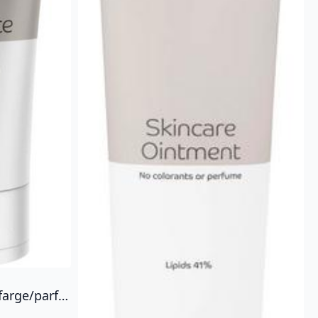
ABENA Sink Pasta 40% u/farge/parfyme