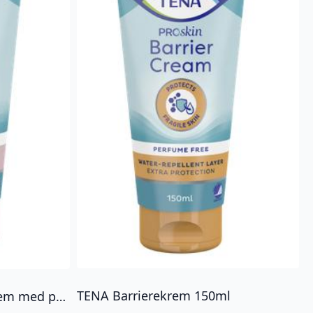
TENA Barrierekrem 150ml
TENA Body Cream/Hudkrem med parfyme