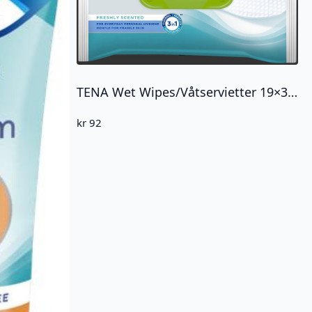
TENA Wet Wipes/Våtservietter 19×31,7cm 48 stk
kr
92