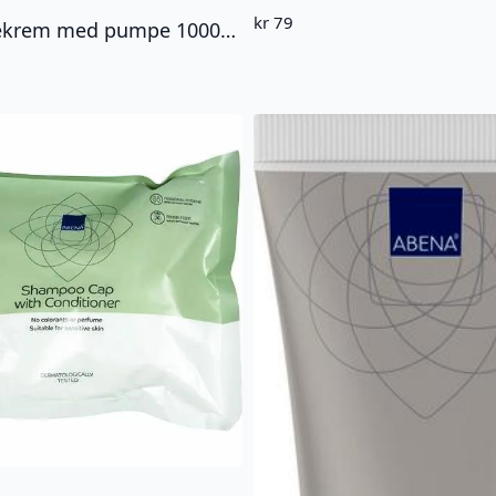
kr
79
TENA Vaskekrem med pumpe 1000ml