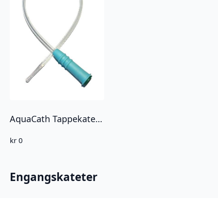
AquaCath Tappekateter/ engangskateter
kr
0
Engangskateter