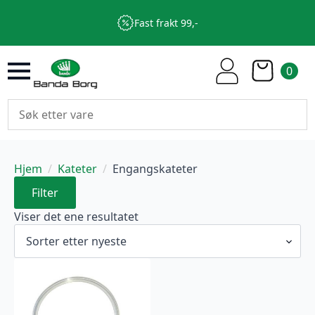
Fast frakt 99,-
0
Hjem
Kateter
Engangskateter
Filter
Viser det ene resultatet