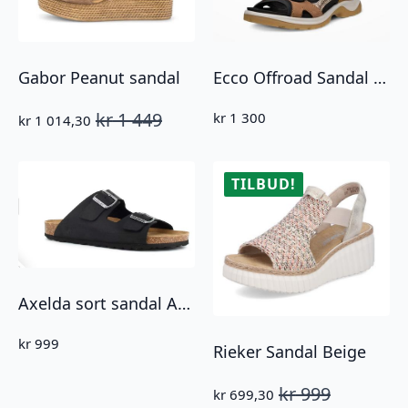
Ecco Offroad Sandal Multicolor Brun
Gabor Peanut sandal
kr
1 449
kr
1 300
kr
1 014,30
Opprinnelig
Nåværende
pris
pris
var:
er:
kr 1
kr 1
TILBUD!
449.
014,30.
Axelda sort sandal Andrea
kr
999
Rieker Sandal Beige
kr
999
kr
699,30
Opprinnelig
Nåværende