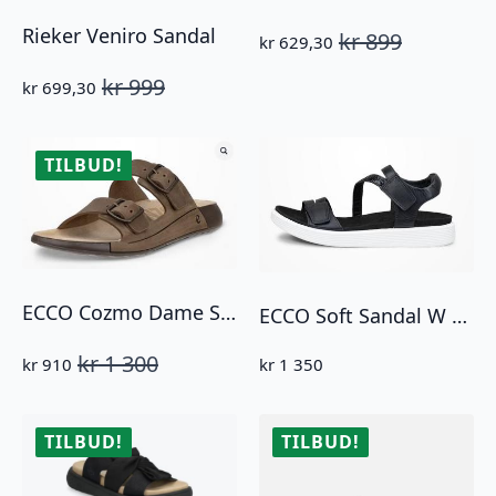
Rieker Veniro Sandal
kr
899
kr
629,30
Opprinnelig
Nåværende
pris
pris
kr
999
kr
699,30
var:
er:
Opprinnelig
Nåværende
kr 899.
kr 629,30.
pris
pris
var:
er:
kr 999.
kr 699,30.
TILBUD!
ECCO Cozmo Dame Sandal To Stropper Nubuk
ECCO Soft Sandal W 3-Strap Black
kr
1 300
kr
910
kr
1 350
Opprinnelig
Nåværende
pris
pris
var:
er:
kr 1
kr 910.
TILBUD!
TILBUD!
300.