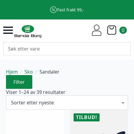
Fast frakt 99,-
0
Hjem
Sko
Sandaler
Filter
Sortert
Viser 1–24 av 39 resultater
etter
nyeste
TILBUD!