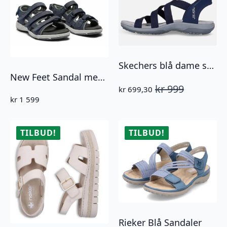
Skechers blå dame sandal slip ins
New Feet Sandal med 3 remmer Mørk blå
kr
999
kr
699,30
Opprinnelig
Nåværende
kr
1 599
pris
pris
var:
er:
kr 999.
kr 699,30.
TILBUD!
TILBUD!
Rieker Blå Sandaler