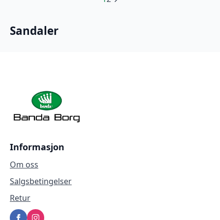
449.
014,30.
Sandaler
Informasjon
Om oss
Salgsbetingelser
Retur