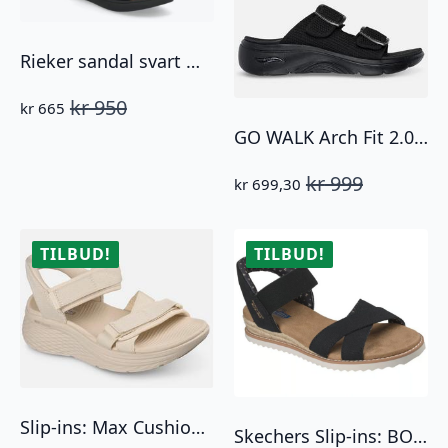
Rieker sandal svart med sløyfe
kr
950
kr
665
Opprinnelig
Nåværende
pris
pris
GO WALK Arch Fit 2.0 Sandal Chloe Black
var:
er:
kr 950.
kr 665.
kr
999
kr
699,30
Opprinnelig
Nåværende
pris
pris
var:
er:
kr 999.
kr 699,30.
TILBUD!
TILBUD!
Slip-ins: Max Cushioning Elite 2.0 Sandal Zoe Natural
Skechers Slip-ins: BOBS Desert Kiss – Golden Lily