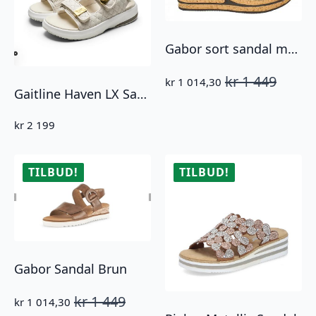
Gabor sort sandal med sløyfe
kr
1 449
kr
1 014,30
Opprinnelig
Nåværende
Gaitline Haven LX Sandal Offwhite/Earth/White
pris
pris
var:
er:
kr 1
kr 1
kr
2 199
449.
014,30.
TILBUD!
TILBUD!
Gabor Sandal Brun
kr
1 449
kr
1 014,30
Opprinnelig
Nåværende