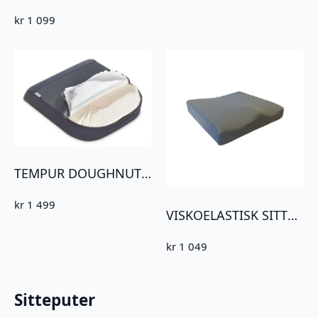
kr
1 099
TEMPUR DOUGHNUT BLÅ JERSEY 40X42X5CM
kr
1 499
VISKOELASTISK SITTEPUTE 42x42x8cm
kr
1 049
Sitteputer