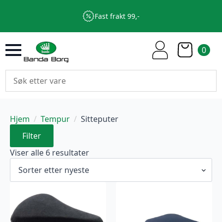
Fast frakt 99,-
0
Hjem
Tempur
Sitteputer
Filter
Sortert
Viser alle 6 resultater
etter
nyeste