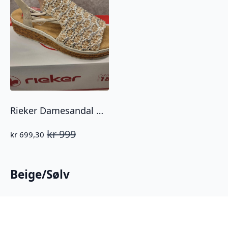
Rieker Damesandal Beige med Sølv
kr
999
kr
699,30
Opprinnelig
Nåværende
pris
pris
var:
er:
kr 999.
kr 699,30.
Beige/Sølv