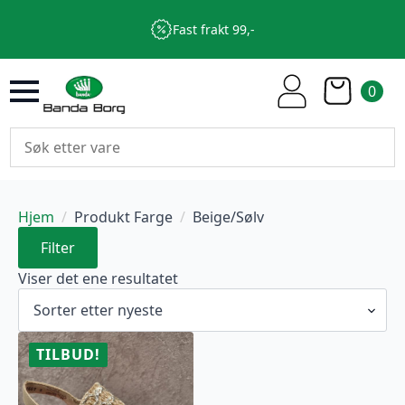
Fast frakt 99,-
0
Hjem
Produkt Farge
Beige/Sølv
Filter
Viser det ene resultatet
TILBUD!