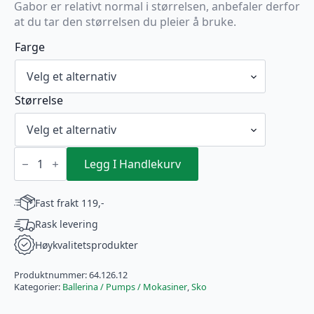
Gabor er relativt normal i størrelsen, anbefaler derfor
at du tar den størrelsen du pleier å bruke.
Farge
Størrelse
Gabor
Ballerina
Legg I Handlekurv
beige
med
svart
Fast frakt 119,-
tupp
antall
Rask levering
Høykvalitetsprodukter
Produktnummer:
64.126.12
Kategorier:
Ballerina / Pumps / Mokasiner
,
Sko