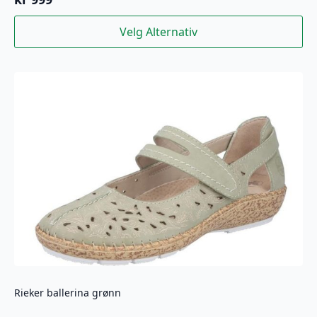
Dette
Velg Alternativ
produktet
har
flere
varianter.
Alternativene
kan
velges
på
produktsiden
Rieker ballerina grønn