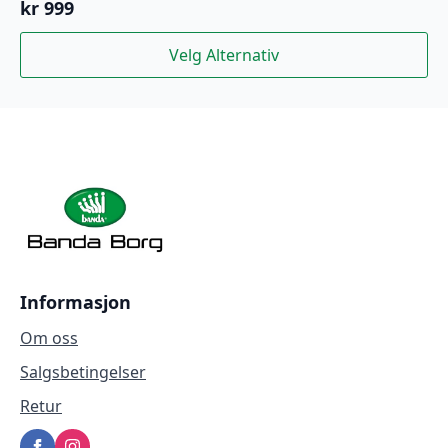
kr
999
Dette
Velg Alternativ
produktet
har
flere
varianter.
Alternativene
kan
velges
på
produktsiden
Informasjon
Om oss
Salgsbetingelser
Retur