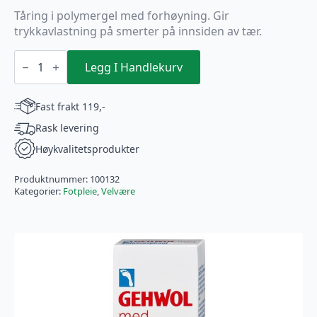
Tåring i polymergel med forhøyning. Gir
trykkavlastning på smerter på innsiden av tær.
Gehwol
GEL
Legg I Handlekurv
CORRECTION
RING
G
Fast frakt 119,-
3
STK
Rask levering
antall
Høykvalitetsprodukter
Produktnummer:
100132
Kategorier:
Fotpleie
,
Velvære