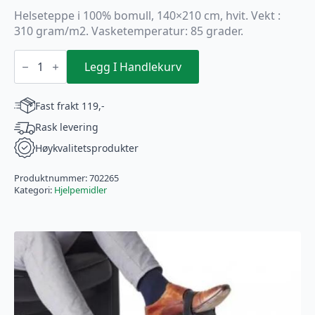
Helseteppe i 100% bomull, 140×210 cm, hvit. Vekt :
310 gram/m2. Vasketemperatur: 85 grader.
HELSETEPPE
140X210
Legg I Handlekurv
CM
HVIT
100%
Fast frakt 119,-
BOMULL
antall
Rask levering
Høykvalitetsprodukter
Produktnummer:
702265
Kategori:
Hjelpemidler