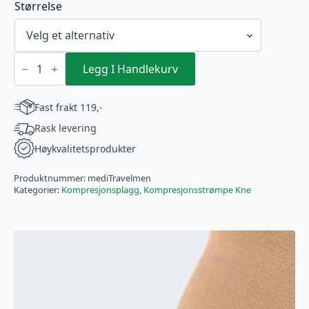
Størrelse
medi
Travel
Legg I Handlekurv
Men
Kne
CCL1
Fast frakt 119,-
Lukket
tå
Rask levering
antall
Høykvalitetsprodukter
Produktnummer:
mediTravelmen
Kategorier:
Kompresjonsplagg
,
Kompresjonsstrømpe Kne