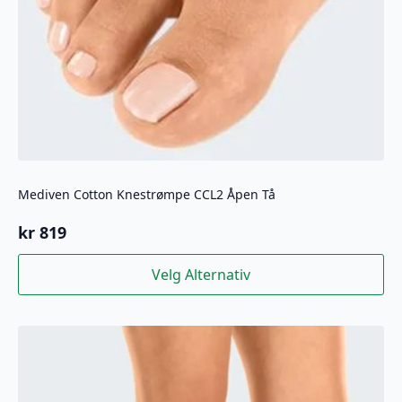
Mediven Cotton Knestrømpe CCL2 Åpen Tå
kr
819
Dette
Velg Alternativ
produktet
har
flere
varianter.
Alternativene
kan
velges