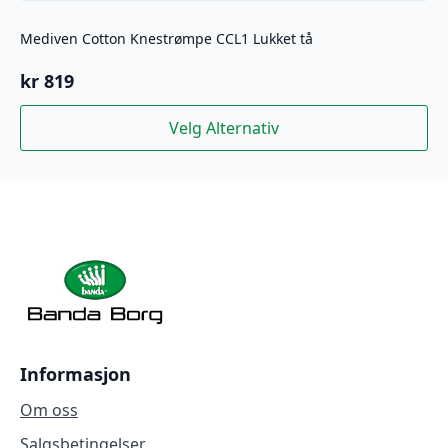
Mediven Cotton Knestrømpe CCL1 Lukket tå
kr
819
Dette
Velg Alternativ
produktet
har
flere
varianter.
Alternativene
kan
velges
på
produktsiden
Informasjon
Om oss
Salgsbetingelser