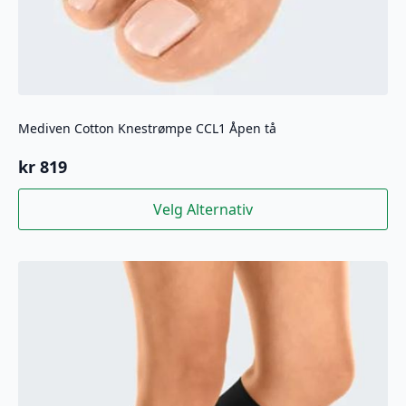
Mediven Cotton Knestrømpe CCL1 Åpen tå
kr
819
Dette
Velg Alternativ
produktet
har
flere
varianter.
Alternativene
kan
velges
på
produktsiden