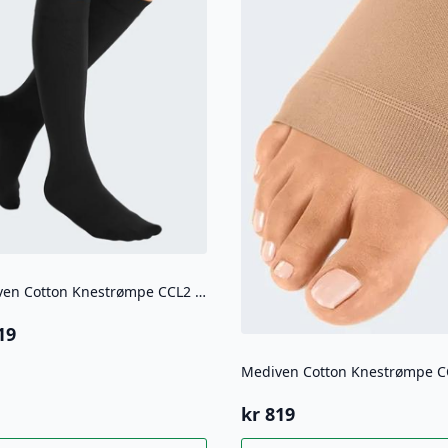
Mediven Cotton Knestrømpe CCL2 Lukket tå
19
kr
819
Dette