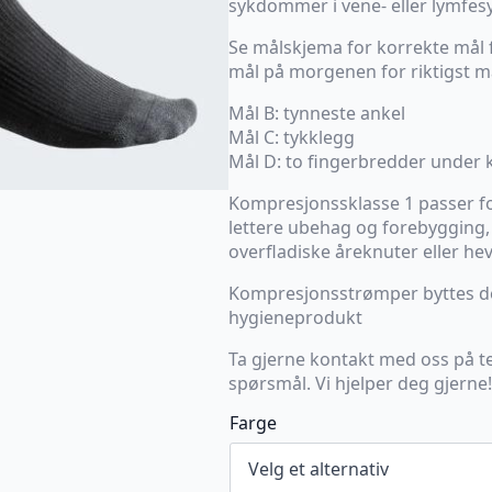
sykdommer i vene- eller lymfes
Se målskjema for korrekte mål f
mål på morgenen for riktigst m
Mål B: tynneste ankel
Mål C: tykklegg
Mål D: to fingerbredder under 
Kompresjonssklasse 1 passer f
lettere ubehag og forebygging, 
overfladiske åreknuter eller heve
Kompresjonsstrømper byttes des
hygieneprodukt
Ta gjerne kontakt med oss på t
spørsmål. Vi hjelper deg gjerne!
Farge