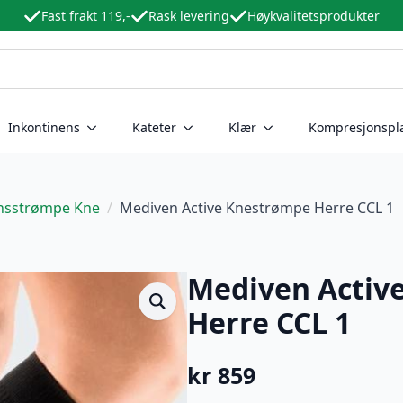
Fast frakt 119,-
Rask levering
Høykvalitetsprodukter
Inkontinens
Kateter
Klær
Kompresjonspl
nsstrømpe Kne
Mediven Active Knestrømpe Herre CCL 1
Mediven Activ
Herre CCL 1
kr
859