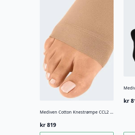
kr
8
Mediven Cotton Knestrømpe CCL2 Åpen Tå
kr
819
Dette