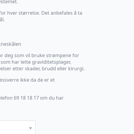
ystemet.
or hver størrelse. Det anbefales å ta
ål.
kneskålen
or deg som vil bruke strømpene for
som har lette graviditetsplager,
lser etter skader, brudd eller kirurgi.
sverre ikke da de er et
elefon 69 18 18 17 om du har