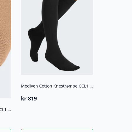
Mediven Cotton Knestrømpe CCL1 Lukket tå
kr
819
Mediven Cotton Knestrømpe CCL1 Åpen tå
Dette