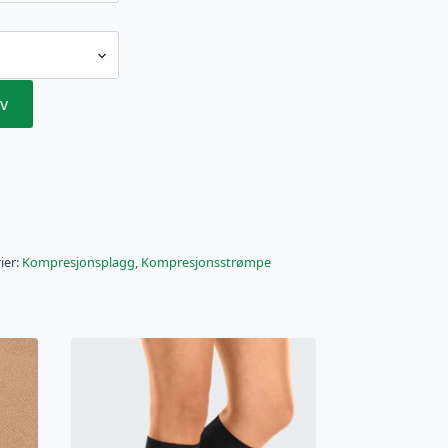
v
ier:
Kompresjonsplagg
,
Kompresjonsstrømpe