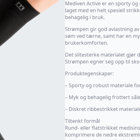
Mediven Active er en sporty o
laget med en helt spesiell stri
behagelig i bruk.
Strømpen gir god avlastning av
søm ved tærne, samt har en my
brukerkomforten.
Det slitesterke materialet gjør
Strømpen egner seg opp til sko
Produktegenskaper:
– Sporty og robust materiale fo
– Myk og behagelig frottert sål
– Diskret ribbestrikket material
Tiltenkt formål
Rund- eller flatstrikket medisi
komprimere de nedre ekstremite