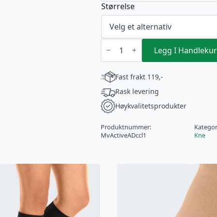
Størrelse
Mediven
Active
Legg I Handlekur
Knestrømpe
Herre
CCL
Fast frakt 119,-
1
antall
Rask levering
Høykvalitetsprodukter
Produktnummer:
Kategor
MvActiveADccl1
Kne