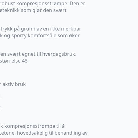
g robust kompresjonsstrømpe. Den er
kketeknikk som gjør den svært
 trykk på grunn av en ikke merkbar
k og sporty komfortsåle som øker
 den svært egnet til hverdagsbruk.
størrelse 48.
r aktiv bruk
e
e
nsk kompresjonsstrømpe til å
tene, hovedsakelig til behandling av