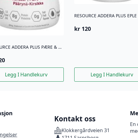
RESOURCE ADDERA PLUS EPLE
kr
120
RESOURCE ADDERA PLUS PÆRE & KIRSEBÆR 4 STK
20
Legg I Handlekurv
Legg I Handlekurv
asjon
Me
Kontakt oss
En 
Klokkergårdveien 31
me
ingelser
1711 Sarpsborg