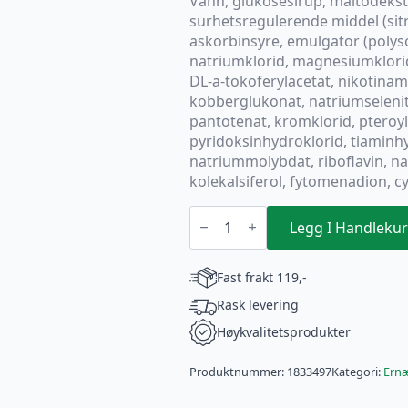
Vann, glukosesirup, maltodekst
surhetsregulerende middel (sitr
askorbinsyre, emulgator (polysor
natriumklorid, magnesiumklorid,
DL-a-tokoferylacetat, nikotinam
kobberglukonat, natriumselenit
pantotenat, kromklorid, pteroy
pyridoksinhydroklorid, tiaminhy
natriummolybdat, riboflavin, na
kolekalsiferol, fytomenadion, 
NUTRIDRINK
JUICE
Legg I Handlekur
STYLE
APPELSIN
4
Fast frakt 119,-
STK
antall
Rask levering
Høykvalitetsprodukter
Produktnummer:
1833497
Kategori:
Ern