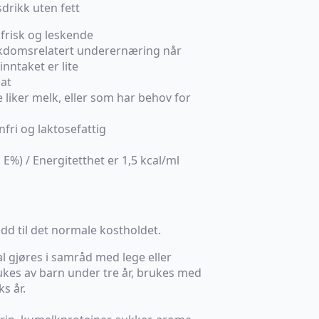
sdrikk uten fett
 frisk og leskende
ykdomsrelatert underernæring når
nntaket er lite
mat
e liker melk, eller som har behov for
nfri og laktosefattig
E%) / Energitetthet er 1,5 kcal/ml
kudd til det normale kostholdet.
al gjøres i samråd med lege eller
ukes av barn under tre år, brukes med
ks år.