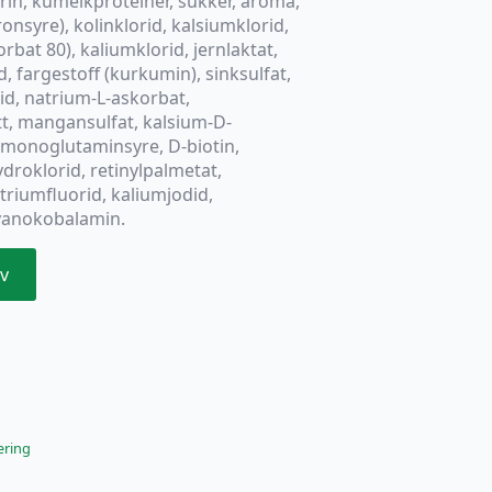
rin, kumelkproteiner, sukker, aroma,
onsyre), kolinklorid, kalsiumklorid,
bat 80), kaliumklorid, jernlaktat,
 fargestoff (kurkumin), sinksulfat,
id, natrium-L-askorbat,
t, mangansulfat, kalsium-D-
lmonoglutaminsyre, D-biotin,
droklorid, retinylpalmetat,
triumfluorid, kaliumjodid,
cyanokobalamin.
v
æring