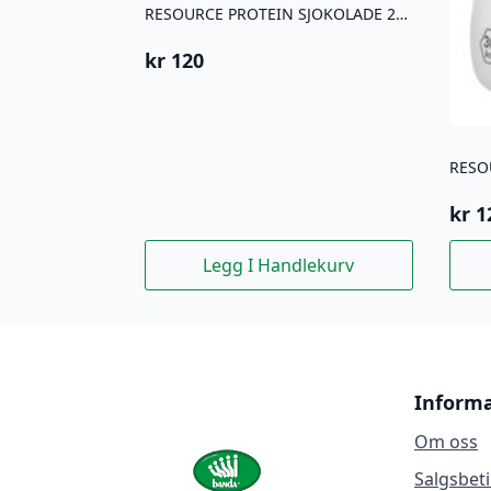
RESOURCE PROTEIN SJOKOLADE 200ML 4 STK
kr
120
kr
1
Legg I Handlekurv
Inform
Om oss
Salgsbet