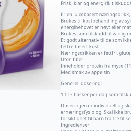
Frisk, klar og energirik tilskudd
Er en juicebasert næringsdrikk,
Brukes til kostbehandling av s
energibehovet er høyt eller mati
Brukes som tilskudd til vanlig 
Et godt alternativ til de som ikk
fettredusert kost
Næringsdrikken er fettfri, glute
Uten fiber
Inneholder protein fra myse (11 
Med smak av appelsin
Generell dosering:
1 til 3 flasker per dag som tils
Doseringen er individuell og sk
ernæringsfysiolog. Skal ikke br
forsiktighet til barn fra tre til se
Ingredienser