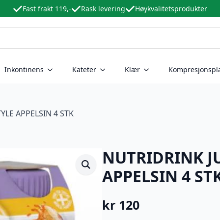
Fast frakt 119,-
Rask levering
Høykvalitetsprodukter
Inkontinens
Kateter
Klær
Kompresjonspl
YLE APPELSIN 4 STK
NUTRIDRINK JU
APPELSIN 4 ST
kr
120