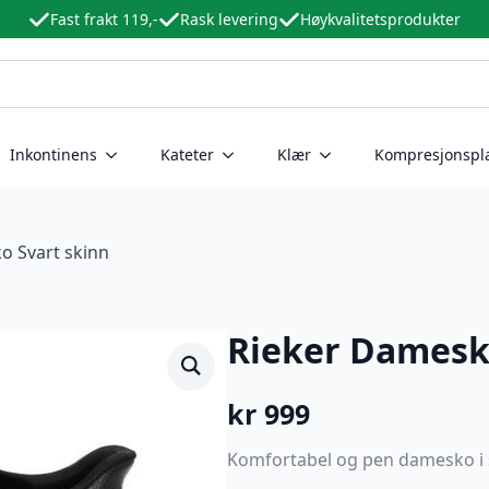
Fast frakt 119,-
Rask levering
Høykvalitetsprodukter
Inkontinens
Kateter
Klær
Kompresjonspl
o Svart skinn
Rieker Damesk
kr
999
Komfortabel og pen damesko i sv