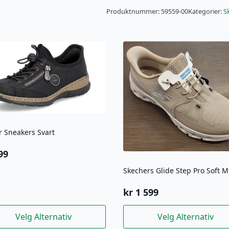
Produktnummer:
59559-00
Kategorier:
S
r Sneakers Svart
99
kr
1 599
e
Dette
Velg Alternativ
Velg Alternativ
uktet
produktet