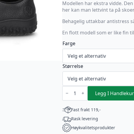
Modellen har ekstra vidde. Den
her kan man lettvint ta på skoe
Behagelig uttakbar antistress 
En flott modell som er like fin ti
Farge
Størrelse
Rieker
Damesko
Legg I Handlekur
Svart
skinn
antall
Fast frakt 119,-
Rask levering
Høykvalitetsprodukter