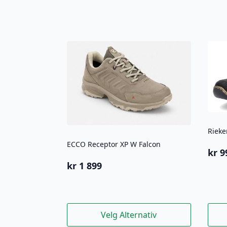
Rieke
ECCO Receptor XP W Falcon
kr
9
kr
1 899
Dette
Dett
Velg Alternativ
produktet
prod