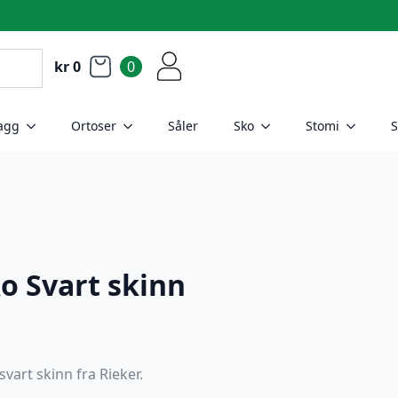
kr
0
0
agg
Ortoser
Såler
Sko
Stomi
S
o Svart skinn
art skinn fra Rieker.