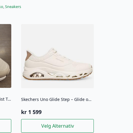
ko
,
Sneakers
Skechers Glide Step Pro Soft Mist Taupe Vanntett
Skechers Uno Glide Step – Glide on air White
kr
1 599
Dette
Velg Alternativ
produktet