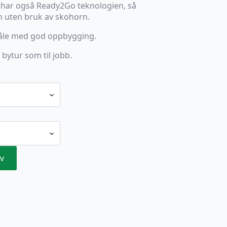
 har også Ready2Go teknologien, så
n uten bruk av skohorn.
såle med god oppbygging.
l bytur som til jobb.
v