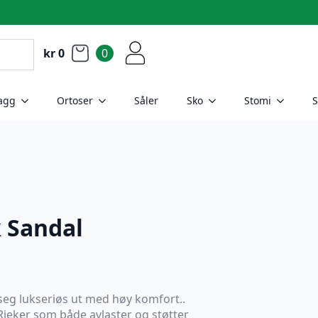
kr
0
0
agg
Ortoser
Såler
Sko
Stomi
S
k Sandal
eg lukseriøs ut med høy komfort..
 Rieker som både avlaster og støtter