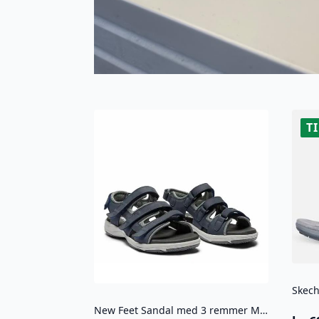
T
Skech
New Feet Sandal med 3 remmer Mørk blå