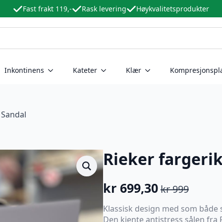
Fast frakt 119,-
Rask levering
Høykvalitetsprodukter
Inkontinens
Kateter
Klær
Kompresjonspl
 Sandal
Rieker fargeri
kr
699,30
kr
999
Opprinnelig
Nåværende
pris
pris
Klassisk design med som både s
Den kjente antistress sålen fra