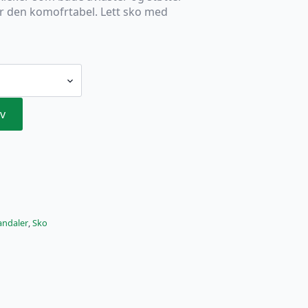
ør den komofrtabel. Lett sko med
v
andaler
,
Sko