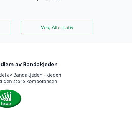
Opprinnelig
Nåværende
pris
pris
var:
er:
kr 899.
kr 629,30.
Dette
Velg Alternativ
produktet
har
flere
varianter.
Alternativene
kan
dlem av Bandakjeden
velges
del av Bandakjeden - kjeden
på
d den store kompetansen
produktsiden