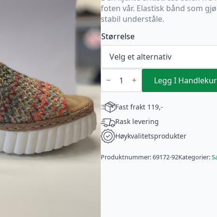
var:
er:
foten vår. Elastisk bånd som gj
kr 999.
kr 699,30.
stabil underståle.
Størrelse
Rieker
fargerik
Legg I Handlekur
Sandal
antall
Fast frakt 119,-
Rask levering
Høykvalitetsprodukter
Produktnummer:
69172-92
Kategorier:
S