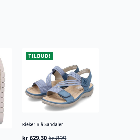
TILBUD!
Rieker Blå Sandaler
kr
899
kr
629,30