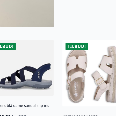
ILBUD!
TILBUD!
ers blå dame sandal slip ins