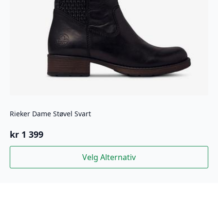
Rieker Dame Støvel Svart
kr
1 399
Dette
Velg Alternativ
produktet
har
flere
varianter.
Alternativene
kan