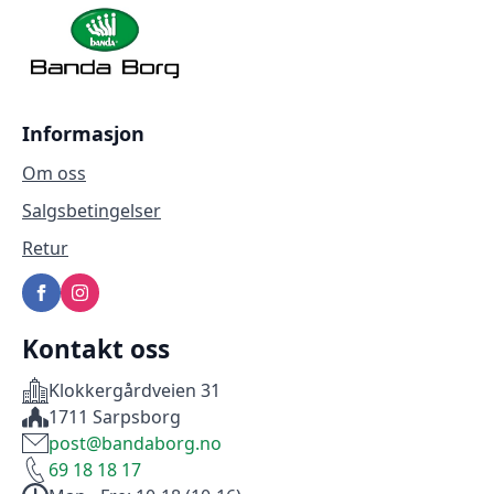
velges
på
produktsiden
Informasjon
Om oss
Salgsbetingelser
Retur
Kontakt oss
Klokkergårdveien 31
1711 Sarpsborg
post@bandaborg.no
69 18 18 17