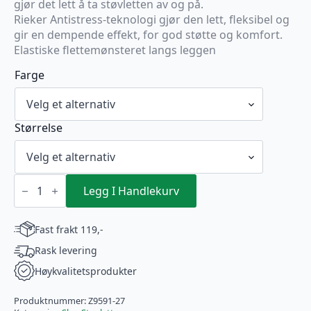
gjør det lett å ta støvletten av og på.
Rieker Antistress-teknologi gjør den lett, fleksibel og
gir en dempende effekt, for god støtte og komfort.
Elastiske flettemønsteret langs leggen
Farge
Størrelse
RIEKER
Støvlett
Legg I Handlekurv
Brun
antall
Fast frakt 119,-
Rask levering
Høykvalitetsprodukter
Produktnummer:
Z9591-27