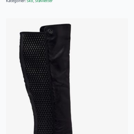
Kategorier:
Sko
,
Støvletter