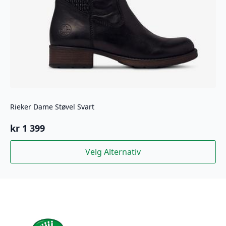
Rieker Dame Støvel Svart
kr
1 399
Dette
Velg Alternativ
produktet
har
flere
varianter.
Alternativene
kan
velges