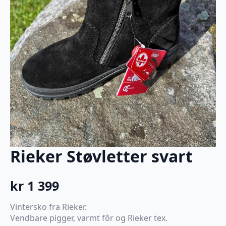
Rieker Støvletter svart
kr
1 399
Vintersko fra Rieker.
Vendbare pigger, varmt fôr og Rieker tex.