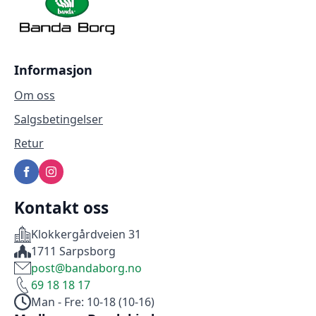
på
produktsiden
Informasjon
Om oss
Salgsbetingelser
Retur
Kontakt oss
Klokkergårdveien 31
1711 Sarpsborg
post@bandaborg.no
69 18 18 17
Man - Fre: 10-18 (10-16)