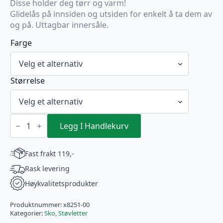
Disse holder deg tørr og varm!
Glidelås på innsiden og utsiden for enkelt å ta dem av
og på. Uttagbar innersåle.
Farge
Størrelse
Rieker
Støvletter
Legg I Handlekurv
svart
antall
Fast frakt 119,-
Rask levering
Høykvalitetsprodukter
Produktnummer:
x8251-00
Kategorier:
Sko
,
Støvletter