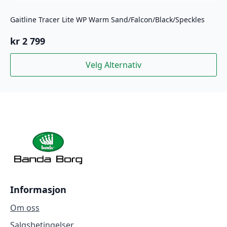
Gaitline Tracer Lite WP Warm Sand/Falcon/Black/Speckles
kr
2 799
Dette
Velg Alternativ
produktet
har
flere
varianter.
Alternativene
kan
velges
på
produktsiden
Informasjon
Om oss
Salgsbetingelser