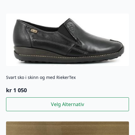
Svart sko i skinn og med RiekerTex
kr
1 050
Dette
Velg Alternativ
produktet
har
flere
varianter.
Alternativene