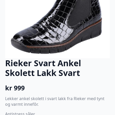
Rieker Svart Ankel
Skolett Lakk Svart
kr
999
Lekker ankel skolett i svart lakk fra Rieker med tynt
og varmt innefôr.
Antistress såler