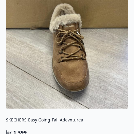
kan
velges
på
produktsiden
SKECHERS-Easy Going-Fall Adevnturea
kr
1 399