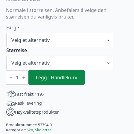
Normale i størrelsen. Anbefalers å velge den
størrelsen du vanligvis bruker.
Farge
Størrelse
Rieker
Svart
Legg I Handlekurv
Ankel
Skolett
Lakk
Fast frakt 119,-
Svart
antall
Rask levering
Høykvalitetsprodukter
Produktnummer:
53794-01
Kategorier:
Sko
,
Skoletter