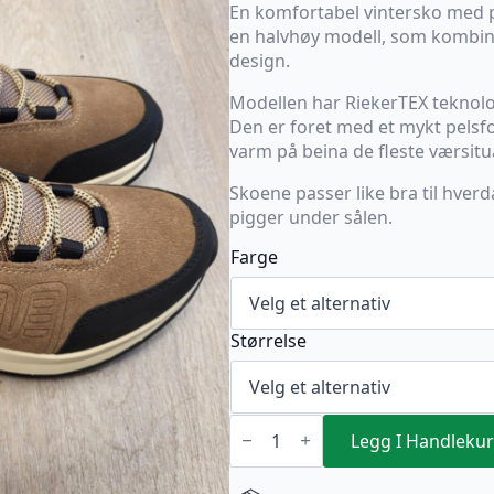
En komfortabel vintersko med pi
en halvhøy modell, som kombiner
design.
Modellen har RiekerTEX teknol
Den er foret med et mykt pelsfo
varm på beina de fleste værsitu
Skoene passer like bra til hverd
pigger under sålen.
Farge
Størrelse
Rieker
Vintersko
Legg I Handlekur
med
pigger
Beige