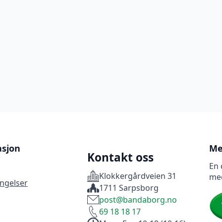
asjon
Me
Kontakt oss
En 
Klokkergårdveien 31
me
ingelser
1711 Sarpsborg
post@bandaborg.no
69 18 18 17