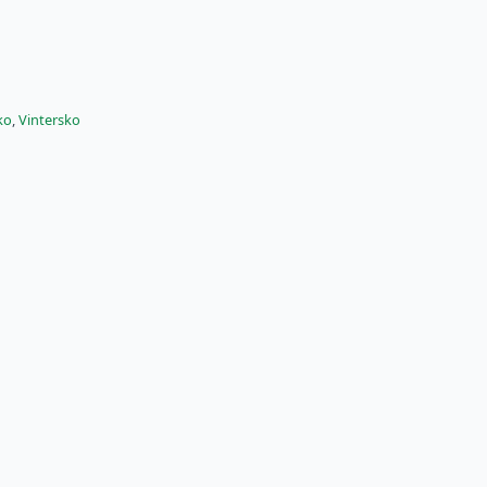
ko
,
Vintersko