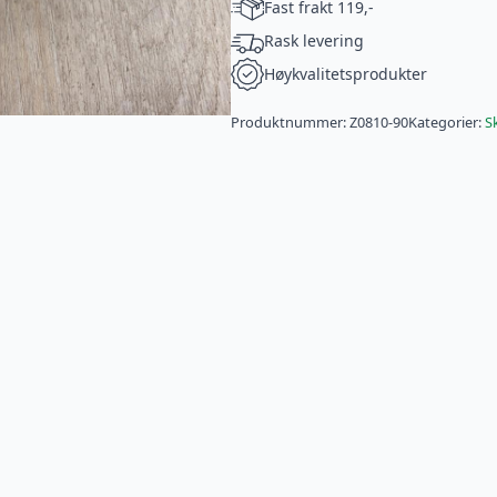
Fast frakt 119,-
antall
Rask levering
Høykvalitetsprodukter
Produktnummer:
Z0810-90
Kategorier:
S