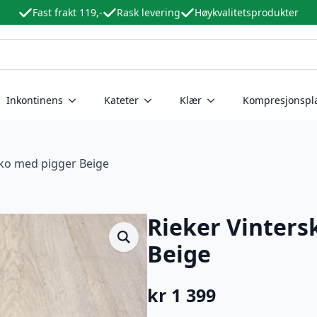
Fast frakt 119,-
Rask levering
Høykvalitetsprodukter
Inkontinens
Kateter
Klær
Kompresjonspl
sko med pigger Beige
Rieker Vinters
Beige
kr
1 399