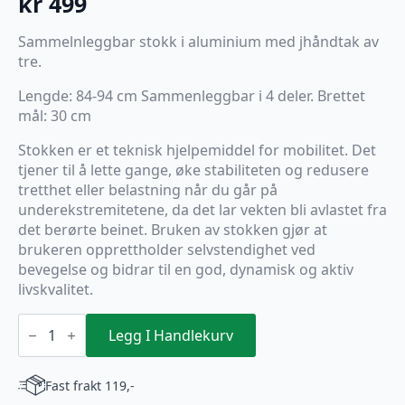
kr
499
Sammelnleggbar stokk i aluminium med jhåndtak av
tre.
Lengde: 84-94 cm Sammenleggbar i 4 deler. Brettet
mål: 30 cm
Stokken er et teknisk hjelpemiddel for mobilitet. Det
tjener til å lette gange, øke stabiliteten og redusere
tretthet eller belastning når du går på
underekstremitetene, da det lar vekten bli avlastet fra
det berørte beinet. Bruken av stokken gjør at
brukeren opprettholder selvstendighet ved
bevegelse og bidrar til en god, dynamisk og aktiv
livskvalitet.
SAMMENLEGGBAR
STOKK
Legg I Handlekurv
BRONSE
84-
94
Fast frakt 119,-
CM