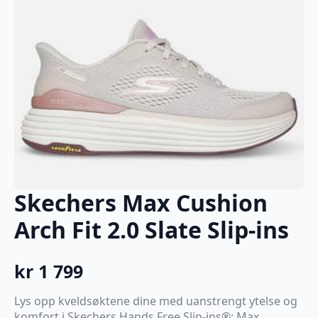
Skechers Max Cushion
Arch Fit 2.0 Slate Slip-ins
kr
1 799
Lys opp kveldsøktene dine med uanstrengt ytelse og
komfort i Skechers Hands Free Slip-ins®: Max