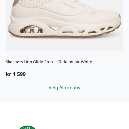
Skechers Uno Glide Step – Glide on air White
kr
1 599
Dette
Velg Alternativ
produktet
har
flere
varianter.
Alternativene
kan
velges