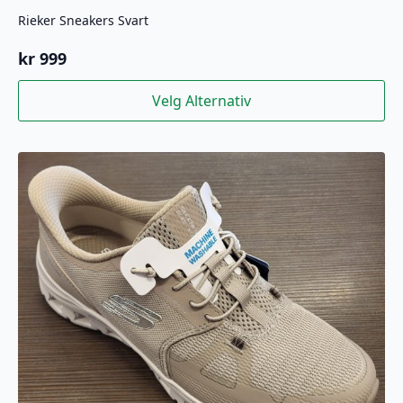
Rieker Sneakers Svart
kr
999
Dette
Velg Alternativ
produktet
har
flere
varianter.
Alternativene
kan
velges
på
produktsiden