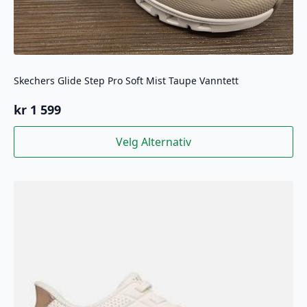
Skechers Glide Step Pro Soft Mist Taupe Vanntett
kr
1 599
Dette
Velg Alternativ
produktet
har
flere
varianter.
Alternativene
kan
velges
på
produktsiden