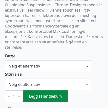
Cushioning Suspension™ – Chrone. Designet med vår
eksklusive Heel Pillow™. Denne Touchless Fit®-
løpeskoen har en reflekterende overdel i mesh og
syntetmateriale med justerbare lisser, en slitesterk
Goodyear® Performance-yttersåle og en
eksepsjonelt komfortabel Max Cushioning®
mellomsåle. Kan vaskes i maskin. Damesko i Skechers
er store i størrelsen så anbefaler å gå ned en
størrelse.
Farge
Størrelse
Skechers
Max
Legg I Handlekurv
Cushion
Arch
Fit