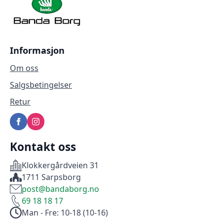
på
produktsiden
Informasjon
Om oss
Salgsbetingelser
Retur
Kontakt oss
Klokkergårdveien 31
1711 Sarpsborg
post@bandaborg.no
69 18 18 17
Man - Fre: 10-18 (10-16)