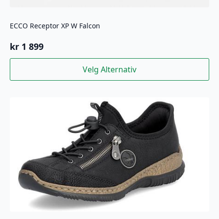
ECCO Receptor XP W Falcon
kr
1 899
Dette
Velg Alternativ
produktet
har
flere
varianter.
Alternativene
kan
velges
på
produktsiden