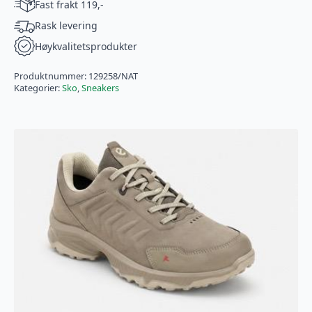
Fast frakt 119,-
2.0
Slate
Rask levering
Slip-
ins
Høykvalitetsprodukter
antall
Produktnummer:
129258/NAT
Kategorier:
Sko
,
Sneakers