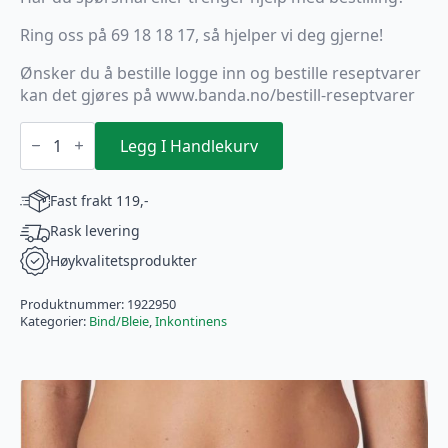
Ring oss på 69 18 18 17, så hjelper vi deg gjerne!
Ønsker du å bestille logge inn og bestille reseptvarer
kan det gjøres på www.banda.no/bestill-reseptvarer
TENA
Flex
Legg I Handlekurv
Maxi
S
60-
Fast frakt 119,-
85cm
antall
Rask levering
Høykvalitetsprodukter
Produktnummer:
1922950
Kategorier:
Bind/Bleie
,
Inkontinens