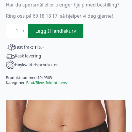
Har du spørsmål eller trenger hjelp med bestilling?
Ring oss på 69 18 18 17, så hjelper vi deg gjerne!
TENA
Silhouette
Legg I Handlekurv
Mini
Sort
antall
Fast frakt 119,-
Rask levering
Høykvalitetsprodukter
Produktnummer:
1949563
Kategorier:
Bind/Bleie
,
Inkontinens