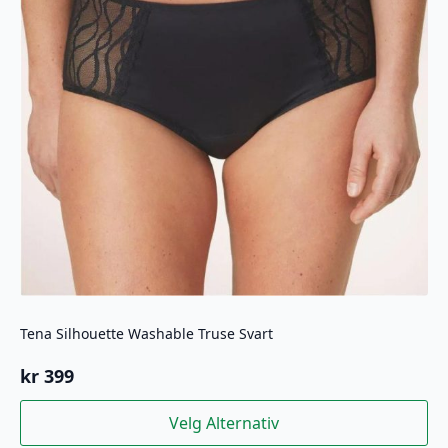
Tena Silhouette Washable Truse Svart
kr
399
Dette
Velg Alternativ
produktet