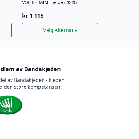
VOE BH MIMI beige (2049)
kr
1 115
Dette
Velg Alternativ
produktet
har
flere
varianter.
Alternativene
kan
dlem av Bandakjeden
velges
del av Bandakjeden - kjeden
på
d den store kompetansen
produktsiden