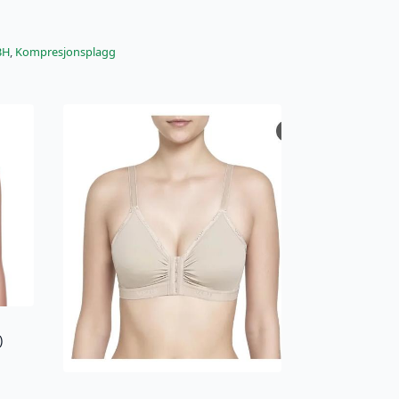
BH
,
Kompresjonsplagg
)