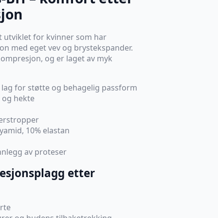
sjon
 utviklet for kvinner som har
on med eget vev og brystekspander.
 kompresjon, og er laget av myk
lag for støtte og behagelig passform
 og hekte
erstropper
lyamid, 10% elastan
nnlegg av proteser
esjonsplagg etter
rte
rer og hudens tilbaketrekking