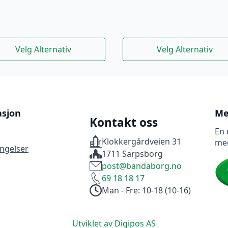
e
Dette
Velg Alternativ
Velg Alternativ
uktet
produktet
har
flere
nter.
varianter.
rnativene
Alternativene
kan
asjon
Me
Kontakt oss
es
velges
En 
på
Klokkergårdveien 31
me
uktsiden
produktsiden
ingelser
1711 Sarpsborg
post@bandaborg.no
69 18 18 17
Man - Fre: 10-18 (10-16)
Utviklet av Digipos AS