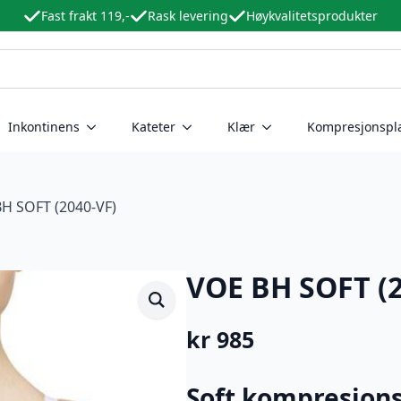
Fast frakt 119,-
Rask levering
Høykvalitetsprodukter
Inkontinens
Kateter
Klær
Kompresjonspl
H SOFT (2040-VF)
VOE BH SOFT (2
kr
985
Soft kompresjons