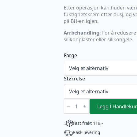
Etter operasjon kan huden være
fuktighetskrem etter dusj, og v
på BH-en igjen.
Arrbehandling:
For å redusere
silikonplaster eller silikongele.
Farge
Størrelse
VOE
BH
Legg I Handlekur
SOFT
(2040-
VF)
Fast frakt 119,-
antall
Rask levering