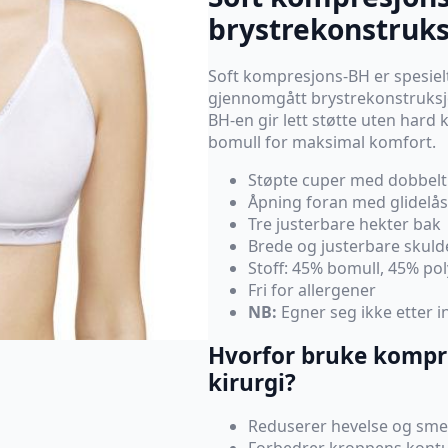
brystrekonstruk
Soft kompresjons-BH er spesielt
gjennomgått brystrekonstruksj
BH-en gir lett støtte uten hard
bomull for maksimal komfort.
Støpte cuper med dobbelt 
Åpning foran med glidelås
Tre justerbare hekter bak
Brede og justerbare skuld
Stoff: 45% bomull, 45% po
Fri for allergener
NB:
Egner seg ikke etter i
Hvorfor bruke kompr
kirurgi?
Reduserer hevelse og sme
Forbedrer kroppens kontu