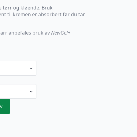
 tørr og kløende. Bruk
ent til kremen er absorbert før du tar
 arr anbefales bruk av
NewGel+
v