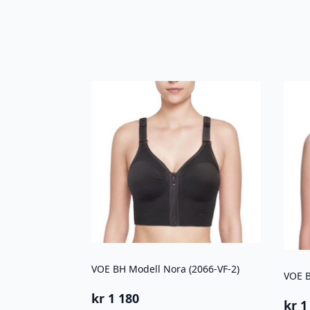
VOE BH Modell Nora (2066-VF-2)
VOE B
kr
1 180
kr
1