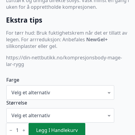
Lufttørk og unngå direkte sollys. Vask minst én gang i
uken for å opprettholde kompresjonen.
Ekstra tips
For tørr hud: Bruk fuktighetskrem når det er tillatt av
legen. For arrreduksjon: Anbefales
NewGel+
silikonplaster eller gel.
https://din-nettbutikk.no/kompresjonsbody-mage-
lar-rygg
Farge
Størrelse
VOE
Body
Legg I Handlekurv
for