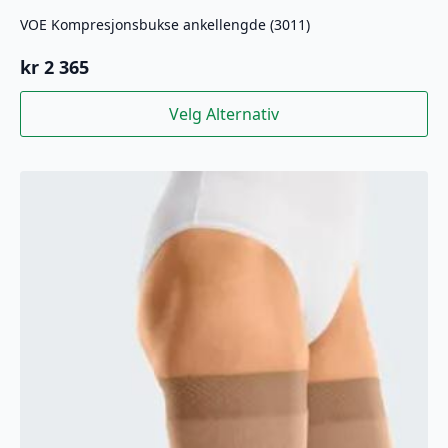
VOE Kompresjonsbukse ankellengde (3011)
kr
2 365
Dette
Velg Alternativ
produktet
har
flere
varianter.
Alternativene
kan
velges
på
produktsiden