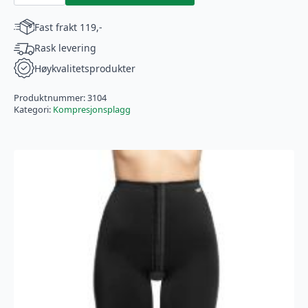
fett
transtransplantasjon-
Fast frakt 119,-
over
knee
Rask levering
(3104)
antall
Høykvalitetsprodukter
Produktnummer:
3104
Kategori:
Kompresjonsplagg