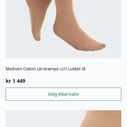
Mediven Cotton Lårstrømpe ccl1 Lukket tå
kr
1 449
Dette
Velg Alternativ
produktet
har
flere
varianter.
Alternativene