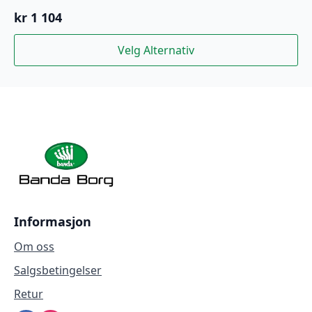
kr
1 104
Dette
Velg Alternativ
produktet
har
flere
varianter.
Alternativene
kan
velges
på
produktsiden
Informasjon
Om oss
Salgsbetingelser
Retur