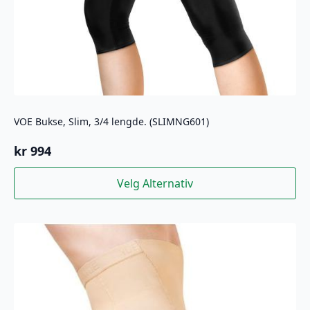
VOE Bukse, Slim, 3/4 lengde. (SLIMNG601)
kr
994
Dette
Velg Alternativ
produktet
har
flere
varianter.
Alternativene
kan
velges
på