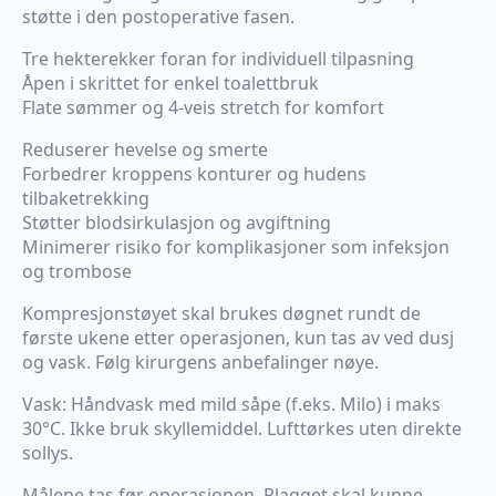
støtte i den postoperative fasen.
Tre hekterekker foran for individuell tilpasning
Åpen i skrittet for enkel toalettbruk
Flate sømmer og 4-veis stretch for komfort
Reduserer hevelse og smerte
Forbedrer kroppens konturer og hudens
tilbaketrekking
Støtter blodsirkulasjon og avgiftning
Minimerer risiko for komplikasjoner som infeksjon
og trombose
Kompresjonstøyet skal brukes døgnet rundt de
første ukene etter operasjonen, kun tas av ved dusj
og vask. Følg kirurgens anbefalinger nøye.
Vask: Håndvask med mild såpe (f.eks. Milo) i maks
30°C. Ikke bruk skyllemiddel. Lufttørkes uten direkte
sollys.
Målene tas før operasjonen. Plagget skal kunne