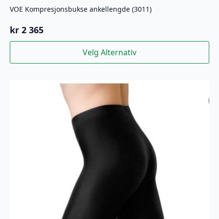
VOE Kompresjonsbukse ankellengde (3011)
kr
2 365
Dette
Velg Alternativ
produktet
har
flere
varianter.
Alternativene
kan
velges
på
produktsiden