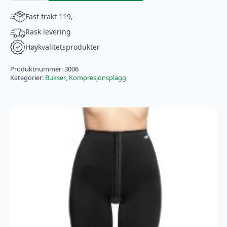
kne
(3006)
Fast frakt 119,-
antall
Rask levering
Høykvalitetsprodukter
Produktnummer:
3006
Kategorier:
Bukser
,
Kompresjonsplagg