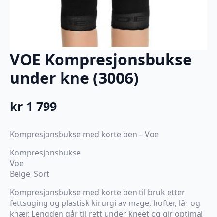
VOE Kompresjonsbukse
under kne (3006)
kr
1 799
Kompresjonsbukse med korte ben – Voe
Kompresjonsbukse
Voe
Beige, Sort
Kompresjonsbukse med korte ben til bruk etter
fettsuging og plastisk kirurgi av mage, hofter, lår og
knær. Lengden går til rett under kneet og gir optimal