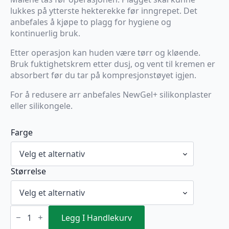
lukkes på ytterste hekterekke før inngrepet. Det
anbefales å kjøpe to plagg for hygiene og
kontinuerlig bruk.
Etter operasjon kan huden være tørr og kløende.
Bruk fuktighetskrem etter dusj, og vent til kremen er
absorbert før du tar på kompresjonstøyet igjen.
For å redusere arr anbefales NewGel+ silikonplaster
eller silikongele.
Farge
Størrelse
VOE
Kompresjonsbukse
Legg I Handlekurv
under