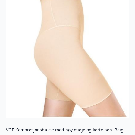
produktsiden
VOE Kompresjonsbukse med høy midje og korte ben. Beige (SLIMNT04)