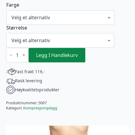
Farge
Størrelse
VOE
Kompresjonsvest
Legg I Handlekurv
(5007)
antall
Fast frakt 119,-
Rask levering
Høykvalitetsprodukter
Produktnummer:
5007
Kategori:
Kompresjonsplagg