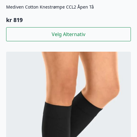
Mediven Cotton Knestrømpe CCL2 Åpen Tå
kr
819
Dette
Velg Alternativ
produktet
har
flere
varianter.
Alternativene
kan
velges
på
produktsiden