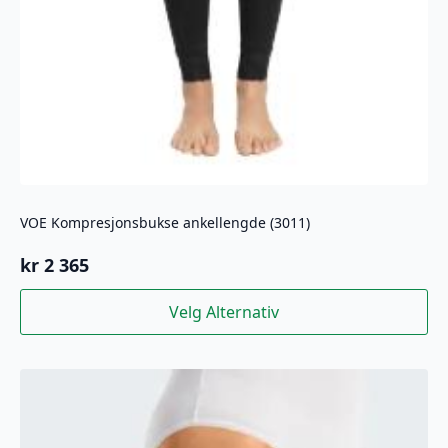
VOE Kompresjonsbukse ankellengde (3011)
kr
2 365
Dette
Velg Alternativ
produktet
har
flere
varianter.
Alternativene
kan