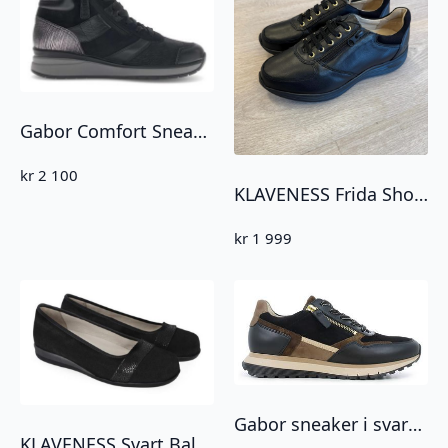
Gabor Comfort Sneakers Svart
kr
2 100
KLAVENESS Frida Shoes Sort Skinn
kr
1 999
Gabor sneaker i svart og brunt skinn med gull glidelås
KLAVENESS Svart Ballerina Anita Shoe