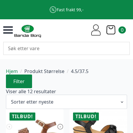
Fast frakt 99,-
0
Hjem
Produkt Størrelse
4.5/37.5
Filter
Sortert
Viser alle 12 resultater
etter
nyeste
TILBUD!
TILBUD!