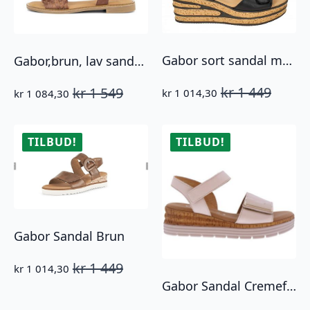
Gabor sort sandal med sløyfe
Gabor,brun, lav sandal med gullspenne
kr
1 449
kr
1 549
kr
1 014,30
kr
1 084,30
Opprinnelig
Nåværende
Opprinnelig
Nåværende
pris
pris
pris
pris
var:
er:
var:
er:
kr 1
kr 1
kr 1
kr 1
TILBUD!
TILBUD!
449.
014,30.
549.
084,30.
Gabor Sandal Brun
kr
1 449
kr
1 014,30
Opprinnelig
Nåværende
Gabor Sandal Cremefarget m/gull
pris
pris
var:
er: