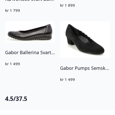
kr
1 899
kr
1 799
Gabor Ballerina Svart Skinn Comfort
kr
1 499
Gabor Pumps Semsket Svart
kr
1 499
4.5/37.5