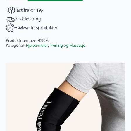
70X20
CM
Fast frakt 119,-
antall
Rask levering
Høykvalitetsprodukter
Produktnummer:
709079
Kategorier:
Hjelpemidler
,
Trening og Massasje