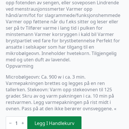
opp fotenden av sengen, eller soveposen Lindrende
ved menstrausjonssmerter Varmer opp
hånd/arm/fot for slagrammede/funksjonshemmede
Varmer opp føttene når du f.eks sitter og leser eller
ser på tv Tilfører varme i lang tid i pulken for
minstemann Varmer korsryggen i kald bil Varmer
brystpartiet ved fare for brystbetennelse Perfekt for
ansatte i selskaper som har tilgang til en
mikrobølgeovn. Inneholder hvetekorn. Tilgjengelig
med og uten duft av lavendel.
Oppvarming
Microbølgeovn: Ca. 900 w i ca. 3 min.
Varmepakningen brettes og legges på en ren
tallerken. Stekeovn: Varm opp stekeovnen til 125
grader. Skru av og varm pakningen i ca. 10 min på
restvarmen. Legg varmepakningen på rist midt i
ovnen. Pass på at den ikke berører ovnsveggene. «
ALFACARE
MICROPACK
Legg I Handlekurv
STANDARD