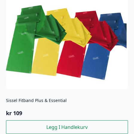
varianter.
Alternativene
kan
velges
på
produktsiden
Sissel Fitband Plus & Essential
kr
109
Legg I Handlekurv