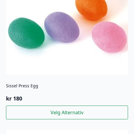
velges
på
produktsiden
Sissel Press Egg
kr
180
Dette
Velg Alternativ
produktet
har
flere