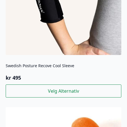
Swedish Posture Recove Cool Sleeve
kr
495
Dette
Velg Alternativ
produktet
har
flere
varianter.
Alternativene
kan