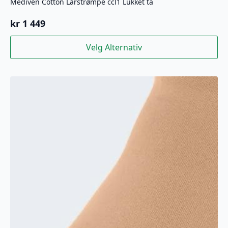
Mediven Cotton Lårstrømpe ccl1 Lukket tå
kr
1 449
Dette
Velg Alternativ
produktet
har
flere
varianter.
Alternativene
kan
velges
på
produktsiden