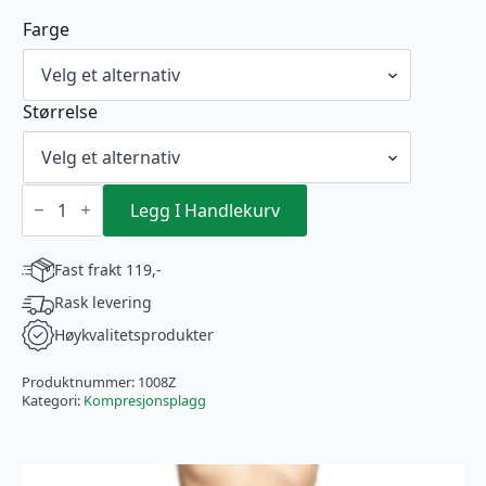
Farge
Størrelse
VOE
Armkompresjon
Legg I Handlekurv
med
glidelås
Sort
Fast frakt 119,-
(1008Z)
antall
Rask levering
Høykvalitetsprodukter
Produktnummer:
1008Z
Kategori:
Kompresjonsplagg