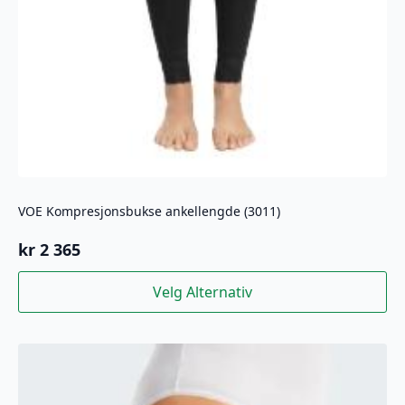
VOE Kompresjonsbukse ankellengde (3011)
kr
2 365
Dette
Velg Alternativ
produktet
har
flere
varianter.
Alternativene
kan