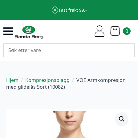
Fast frakt 99,-
0
Hjem
Kompresjonsplagg
VOE Armkompresjon
med glidelås Sort (1008Z)