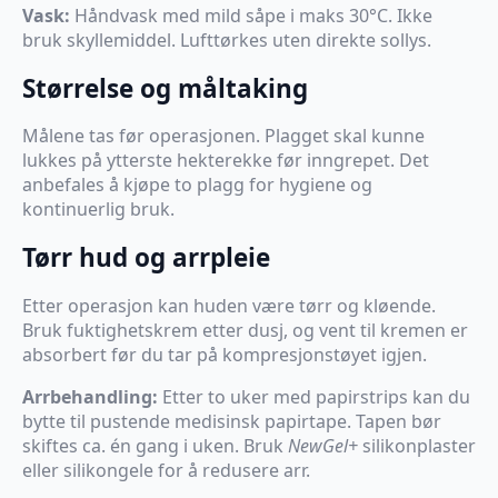
Vask:
Håndvask med mild såpe i maks 30°C. Ikke
bruk skyllemiddel. Lufttørkes uten direkte sollys.
Størrelse og måltaking
Målene tas før operasjonen. Plagget skal kunne
lukkes på ytterste hekterekke før inngrepet. Det
anbefales å kjøpe to plagg for hygiene og
kontinuerlig bruk.
Tørr hud og arrpleie
Etter operasjon kan huden være tørr og kløende.
Bruk fuktighetskrem etter dusj, og vent til kremen er
absorbert før du tar på kompresjonstøyet igjen.
Arrbehandling:
Etter to uker med papirstrips kan du
bytte til pustende medisinsk papirtape. Tapen bør
skiftes ca. én gang i uken. Bruk
NewGel+
silikonplaster
eller silikongele for å redusere arr.