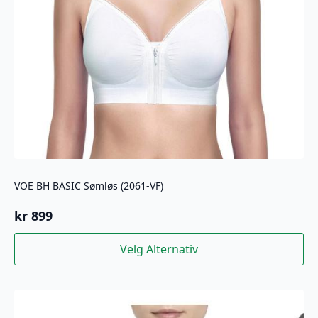
VOE BH BASIC Sømløs (2061-VF)
kr
899
Dette
Velg Alternativ
produktet
har
flere
varianter.
Alternativene