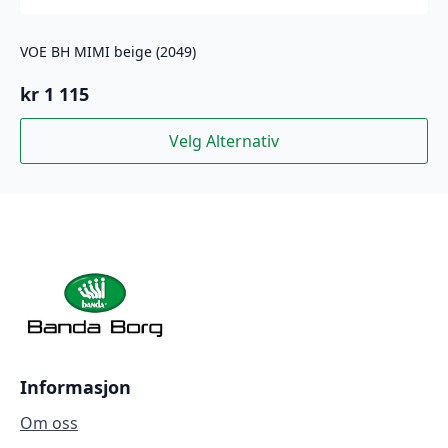
VOE BH MIMI beige (2049)
kr
1 115
Dette
Velg Alternativ
produktet
har
flere
varianter.
Alternativene
kan
velges
på
produktsiden
Informasjon
Om oss