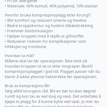
• Fri for allergener
• Materiale: 45% bomull, 45% polyamid, 10% elastan
Hvorfor bruke kompresjonsplagg etter kirurgi?
• Økt komfort og redusert smerte og hevelse
• Bedre kroppskontur og hudens tilbaketrekking
• Fremmer blodsirkulasjon
• Hjelper kroppen med å skylle ut giftstoffer
• Reduserer risikoen for komplikasjoner som
infeksjon og trombose
Hvordan ta mål?
Målene skal tas før operasjonen. Ikke tenk på
hvordan kroppen vil se ut etter inngrepet. Bestill
kompresjonsplagget i god tid. Plagget passer når du
klarer å lukke ytterste hekterekke før operasjonen.
Bruk av kompresjons-BH
Følg alltid kirurgens råd. BH-en bør brukes døgnet
rundt og kun tas av ved dusj og vask. Det anbefales å
kjøpe to plagg for å kunne bytte ved vask. Jo mer du
bruker BH-en, desto raskere forsvinner hevelsen.