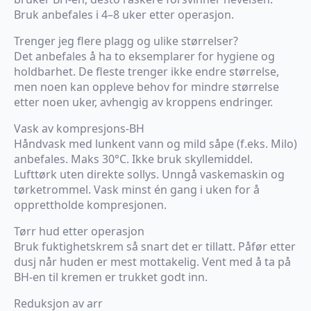
Bruk anbefales i 4–8 uker etter operasjon.
Trenger jeg flere plagg og ulike størrelser?
Det anbefales å ha to eksemplarer for hygiene og
holdbarhet. De fleste trenger ikke endre størrelse,
men noen kan oppleve behov for mindre størrelse
etter noen uker, avhengig av kroppens endringer.
Vask av kompresjons-BH
Håndvask med lunkent vann og mild såpe (f.eks. Milo)
anbefales. Maks 30°C. Ikke bruk skyllemiddel.
Lufttørk uten direkte sollys. Unngå vaskemaskin og
tørketrommel. Vask minst én gang i uken for å
opprettholde kompresjonen.
Tørr hud etter operasjon
Bruk fuktighetskrem så snart det er tillatt. Påfør etter
dusj når huden er mest mottakelig. Vent med å ta på
BH-en til kremen er trukket godt inn.
Reduksjon av arr