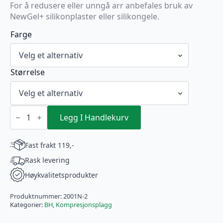
For å redusere eller unngå arr anbefales bruk av
NewGel+ silikonplaster eller silikongele.
Farge
Størrelse
VOE
BH
Legg I Handlekurv
MIMA
Sort
med
Fast frakt 119,-
glidelås
(2001N-
Rask levering
2)
antall
Høykvalitetsprodukter
Produktnummer:
2001N-2
Kategorier:
BH
,
Kompresjonsplagg