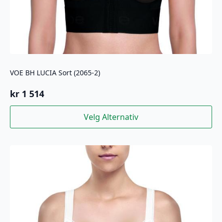
VOE BH LUCIA Sort (2065-2)
kr
1 514
Dette
Velg Alternativ
produktet
har
flere
varianter.
Alternativene
kan
velges
på
produktsiden