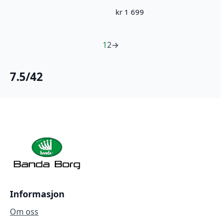
kr
1 699
1
2
→
7.5/42
Informasjon
Om oss