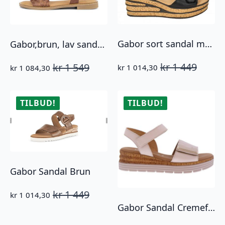
Gabor sort sandal med sløyfe
Gabor,brun, lav sandal med gullspenne
kr
1 449
kr
1 549
kr
1 014,30
kr
1 084,30
Opprinnelig
Nåværende
Opprinnelig
Nåværende
pris
pris
pris
pris
var:
er:
var:
er:
kr 1
kr 1
kr 1
kr 1
TILBUD!
TILBUD!
449.
014,30.
549.
084,30.
Gabor Sandal Brun
kr
1 449
kr
1 014,30
Opprinnelig
Nåværende
Gabor Sandal Cremefarget m/gull
pris
pris
var:
er: