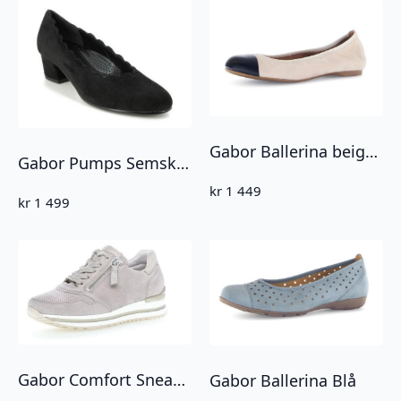
Gabor Ballerina beige med svart tupp
Gabor Pumps Semsket Svart
kr
1 449
kr
1 499
Gabor Comfort Sneakers grå med glidelås
Gabor Ballerina Blå