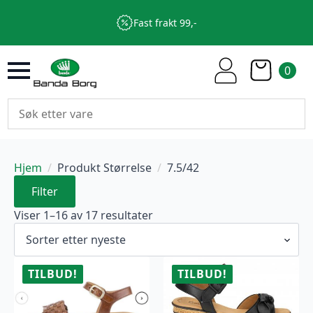
Fast frakt 99,-
0
Hjem
Produkt Størrelse
7.5/42
Filter
Sortert
Viser 1–16 av 17 resultater
etter
nyeste
TILBUD!
TILBUD!