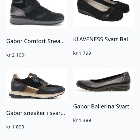
KLAVENESS Svart Ballerina Anita Shoe
Gabor Comfort Sneakers Svart
kr
1 799
kr
2 100
Gabor Ballerina Svart Skinn Comfort
Gabor sneaker i svart og brunt skinn med gull glidelås
kr
1 499
kr
1 899