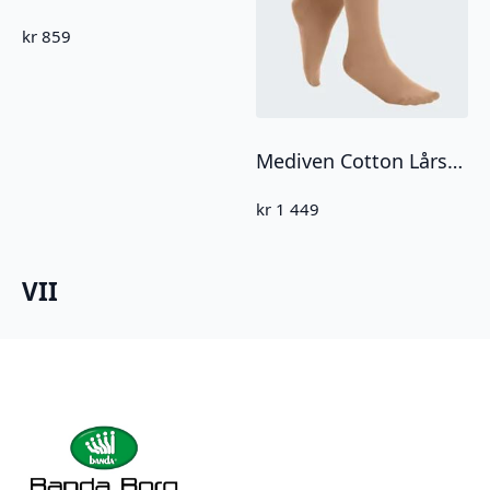
kr
859
Mediven Cotton Lårstrømpe CCL1 Åpen tå
kr
1 449
VII