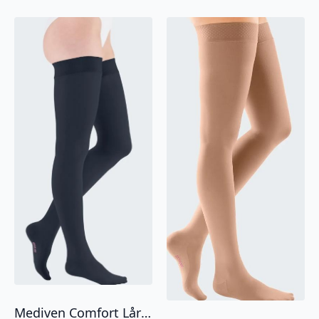
Mediven Comfort Lårstrømpe CCL1 Åpen tå