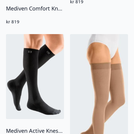
kr
819
Mediven Comfort Knestrømpe CCL2 Åpen Tå
kr
819
Mediven Active Knestrømpe Herre CCL 1