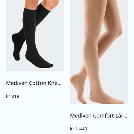
Mediven Cotton Knestrømpe CCL1 Lukket tå
kr
819
Mediven Comfort Lårstrømpe CCL2 Åpen Tå
kr
1 449