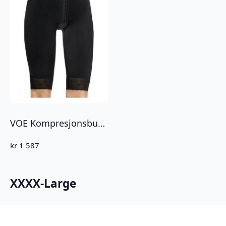
VOE Kompresjonsbukse o/ kne. Sort
kr
1 587
XXXX-Large