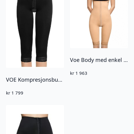
Voe Body med enkel hekterekke – benlengde over kneet (3004)
kr
1 963
VOE Kompresjonsbukse under kne (3006)
kr
1 799