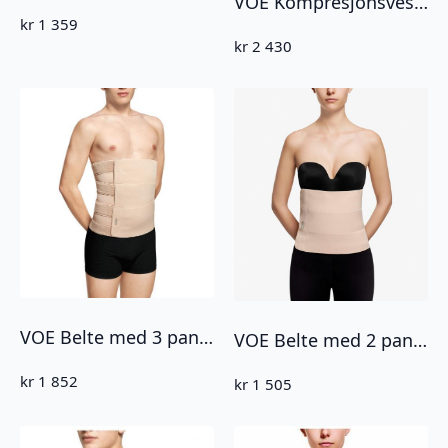
VOE Kompresjonsvest (5007)
kr
1 359
kr
2 430
VOE Belte med 3 panels lukking Beige (4034S)
VOE Belte med 2 panels lukking Beige (4023S)
kr
1 852
kr
1 505