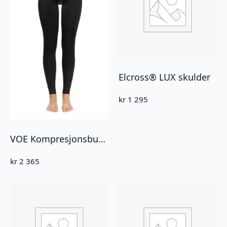
Elcross® LUX skulder
kr
1 295
VOE Kompresjonsbukse ankellengde (3011)
kr
2 365