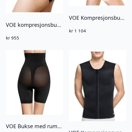
VOE Kompresjonsbukse med høy midje og korte ben. Beige (SLIMNT04)
VOE kompresjonsbukse lett kompresjon/hold in – sort (SLIMNG07)
kr
1 104
kr
955
VOE Bukse med rumpeløft/hold-in (SLIMNG03)