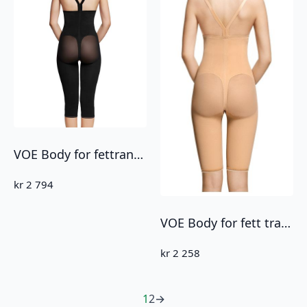
VOE Body for fettransplantasjon – under kne (3109)
kr
2 794
VOE Body for fett transtransplantasjon- over knee (3104)
kr
2 258
1
2
→