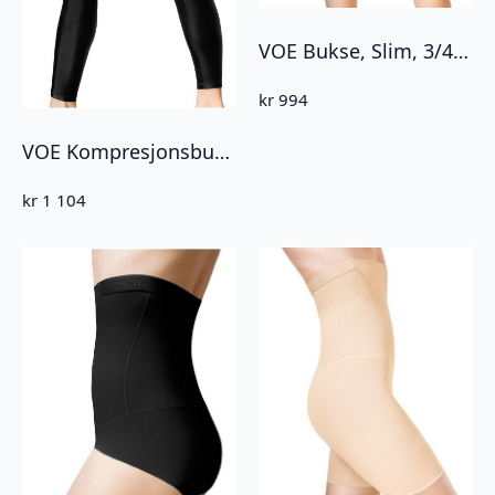
VOE Bukse, Slim, 3/4 lengde. (SLIMNG601)
kr
994
VOE Kompresjonsbukse – Lett kompresjon ankellengde (SLIMNG602)
kr
1 104