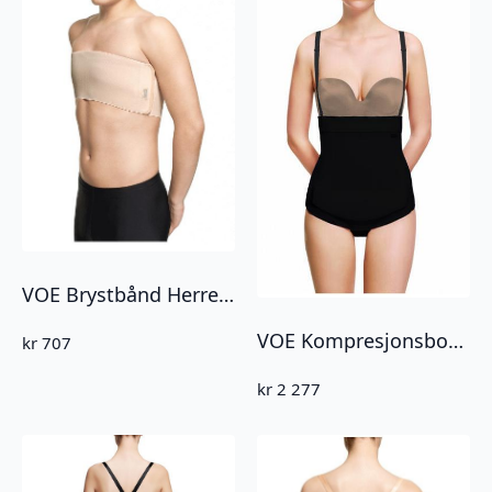
VOE Brystbånd Herre 15cm Beige (4015S)
VOE Kompresjonsbody med ekstra magekompresjon (4002KT-2)
kr
707
kr
2 277